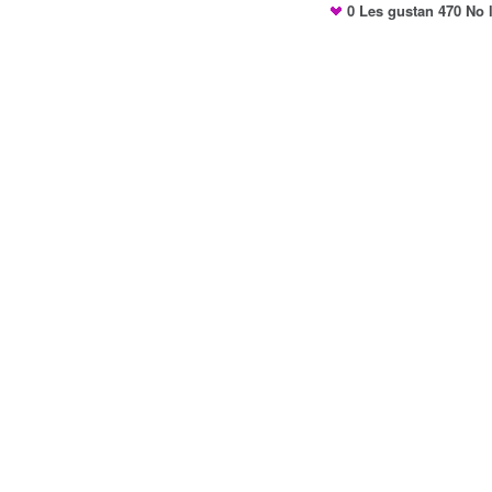
0
Les gustan
470
No l