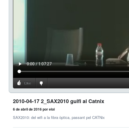
Like
2010-04-17 2_SAX2010 guifi al Catnix
6 de abril de 2016
por eloi
SAX2010: del wifi a la fibra òptica, passant pel CATNix