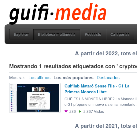
guifi media
Explorar
Biblioteca multimedia
Podcasts
Categorías
A partir del 2022, tots 
Mostrando 1 resultados etiquetados con ' crypto
Mostrar:
Los últimos
Los más populares
Destacados
Guifilab Mataró Sense Fils - G1 La
Primera Moneda Libre
QUÉ ES LA MONEDA LIBRE? La Moneda li
o G1 propone un nuevo sistema monetario..
236
2.367
Vistas
A partir del 2021, tots 