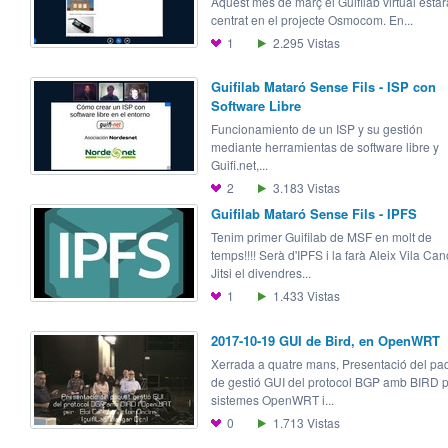
Aquest mes de març el Guifilab virtual estar
centrat en el projecte Osmocom. En...
1
2.295
Vistas
Guifilab Mataró Sense Fils - ISP con
Software Libre
Funcionamiento de un ISP y su gestión
mediante herramientas de software libre y
Guifi.net,...
2
3.183
Vistas
Guifilab Mataró Sense Fils - IPFS
Tenim primer Guifilab de MSF en molt de
temps!!!! Serà d'IPFS i la farà Aleix Vila Can
Jitsi el divendres...
1
1.433
Vistas
2017-10-19 GUI de Bird, en OpenWRT
Xerrada a quatre mans, Presentació del pa
de gestió GUI del protocol BGP amb BIRD 
sistemes OpenWRT i...
0
1.713
Vistas