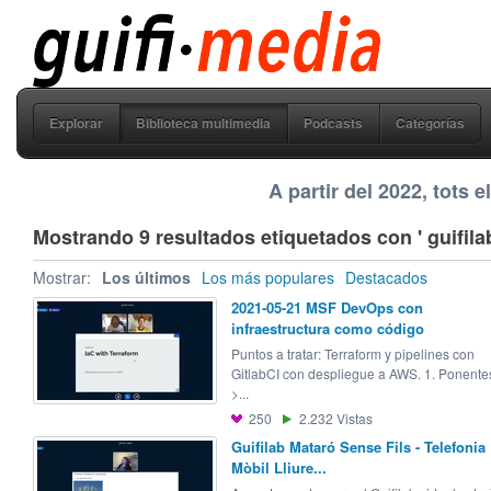
guifi media
Explorar
Biblioteca multimedia
Podcasts
Categorías
A partir del 2022, tots 
Mostrando 9 resultados etiquetados con ' guifilab
Mostrar:
Los últimos
Los más populares
Destacados
2021-05-21 MSF DevOps con
infraestructura como código
Puntos a tratar: Terraform y pipelines con
GitlabCI con despliegue a AWS. 1. Ponente
>...
250
2.232
Vistas
Guifilab Mataró Sense Fils - Telefonia
Mòbil Lliure...