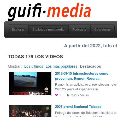
guifi media
Explorar
Biblioteca multimedia
Podcasts
Categorías
A partir del 2022, tots 
TODAS 176 LOS VIDEOS
Mostrar:
Los últimos
Los más populares
Destacados
2012-09-15 Infraestructuras como
procomun: Ramon Roca at...
Ramon is an activist for a free telecom netw
With 25 years of experience in...
1
2.289
Vistas
2007 premi Nacional Telecos
Entrega del premi de Telecomunicacions de