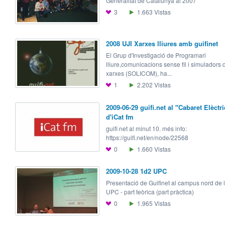
Generalitat de Catalunya al 2007
3
1.663
Vistas
2008 UJI Xarxes lliures amb guifinet
El Grup d'Investigació de Programari
lliure,comunicacions sense fil i simuladors 
xarxes (SOLICOM), ha...
1
2.202
Vistas
2009-06-29 guifi.net al "Cabaret Elèctri
d'iCat fm
guifi·net al minut 10. més info:
https://guifi.net/en/node/22568
0
1.660
Vistas
2009-10-28 1d2 UPC
Presentació de Guifinet al campus nord de 
UPC - part teòrica (part pràctica)
0
1.965
Vistas