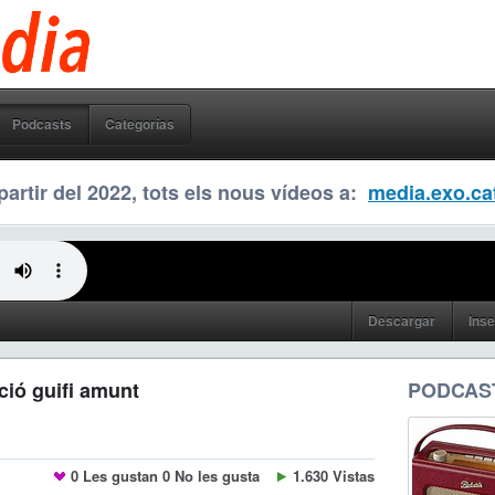
Podcasts
Categorías
partir del 2022, tots els nous vídeos a:
media.exo.ca
Descargar
Inse
ció guifi amunt
PODCAS
0
Les gustan
0
No les gusta
1.630 Vistas