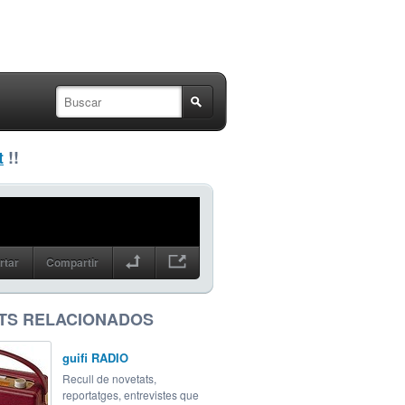
t
!!
rtar
Compartir
TS RELACIONADOS
guifi RADIO
Recull de novetats,
reportatges, entrevistes que