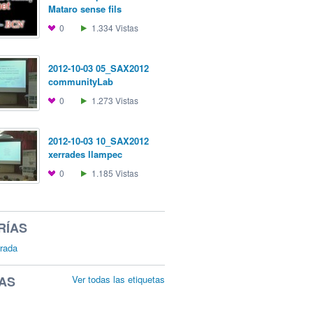
Mataro sense fils
0
1.334
Vistas
2012-10-03 05_SAX2012
communityLab
0
1.273
Vistas
2012-10-03 10_SAX2012
xerrades llampec
0
1.185
Vistas
RÍAS
rada
AS
Ver todas las etiquetas