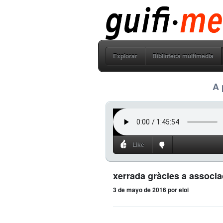
guifi media
Explorar
Biblioteca multimedia
A 
Like
xerrada gràcies a associa
3 de mayo de 2016
por eloi