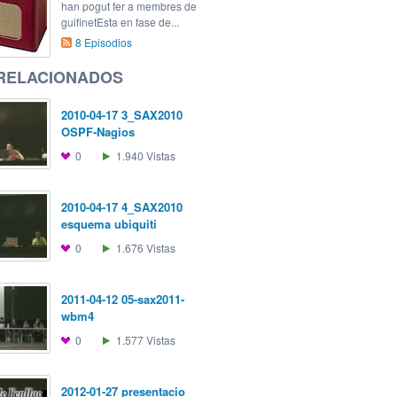
han pogut fer a membres de
guifinetEsta en fase de...
8
Episodios
 RELACIONADOS
2010-04-17 3_SAX2010
OSPF-Nagios
0
1.940
Vistas
2010-04-17 4_SAX2010
esquema ubiquiti
0
1.676
Vistas
2011-04-12 05-sax2011-
wbm4
0
1.577
Vistas
2012-01-27 presentacio