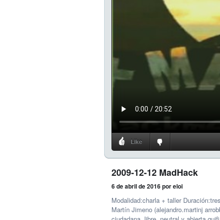
Like
2009-12-12 MadHack
6 de abril de 2016
por eloi
Modalidad:charla + taller Duración:tr
Martín Jimeno (alejandro.martinj arro
ciudadana, libre, neutral y abierta gui