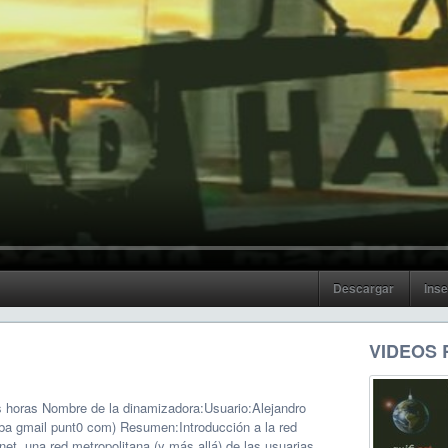
Descargar
Inse
VIDEOS
es horas Nombre de la dinamizadora:Usuario:Alejandro
bba gmail punt0 com) Resumen:Introducción a la red
finet, una red metropolitana (y más allá) de las usuarias.