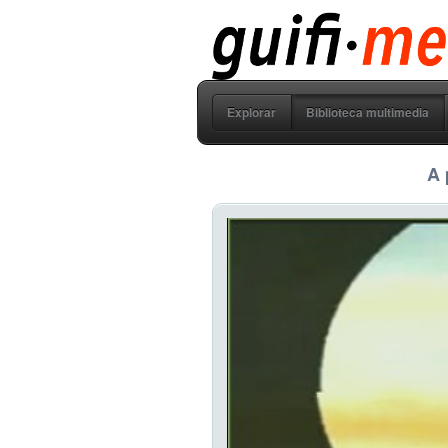
guifi media
Explorar
Biblioteca multimedia
A 